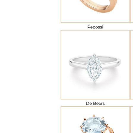
Repossi
De Beers