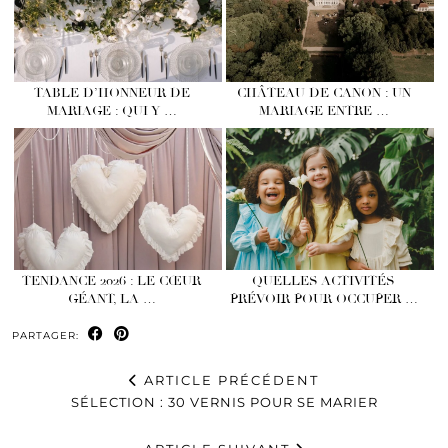
TABLE D’HONNEUR DE
CHÂTEAU DE CANON : UN
MARIAGE : QUI Y …
MARIAGE ENTRE …
TENDANCE 2026 : LE CŒUR
QUELLES ACTIVITÉS
GÉANT, LA …
PRÉVOIR POUR OCCUPER …
PARTAGER:
ARTICLE PRÉCÉDENT
SÉLECTION : 30 VERNIS POUR SE MARIER