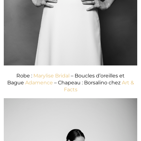
Robe :
Marylise Bridal
– Boucles d’oreilles et
Bague
Adamence
– Chapeau : Borsalino chez
Art &
Facts