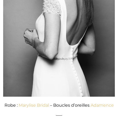
Robe :
Marylise Bridal
– Boucles d’oreilles
Adamence
—–