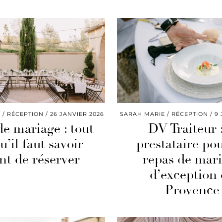
E
RÉCEPTION
26 JANVIER 2026
SARAH MARIE
RÉCEPTION
9 
de mariage : tout
DV Traiteur :
u’il faut savoir
prestataire po
nt de réserver
repas de mar
d’exception
Provence