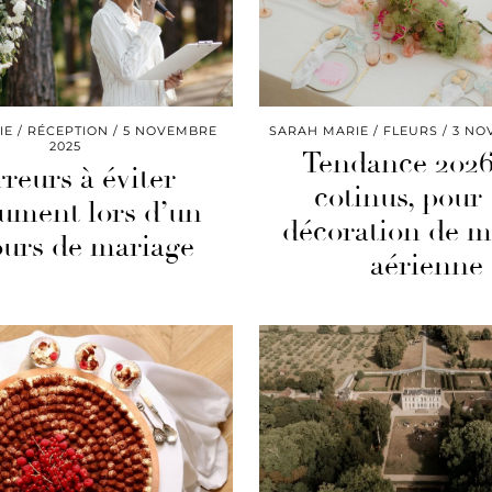
IE
RÉCEPTION
5 NOVEMBRE
SARAH MARIE
FLEURS
3 NO
2025
Tendance 2026
rreurs à éviter
cotinus, pour
ument lors d’un
décoration de m
ours de mariage
aérienne