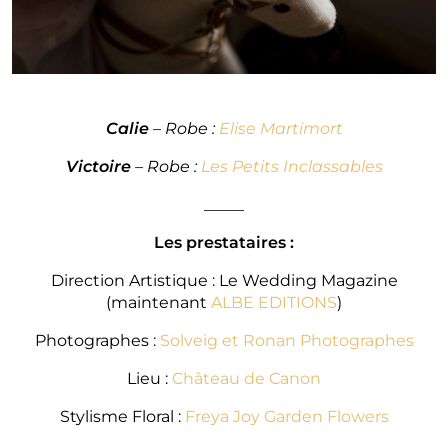
Calie
– Robe :
Elise Martimort
Victoire
– Robe :
Les Petits Inclassables
_____
Les prestataires :
Direction Artistique : Le Wedding Magazine
(maintenant
AL
BE
EDITIONS
)
Photographes :
Solveig et Ronan Photographes
Lieu :
Château de Canon
Stylisme Floral :
Freya Joy Garden Flowers