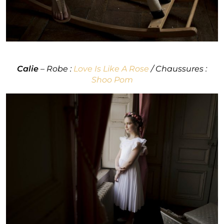
Calie
– Robe :
Love Is Like A Rose
/ Chaussures :
Shoo Pom