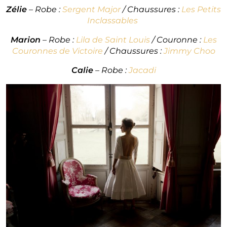
Zélie
– Robe :
Sergent Major
/ Chaussures :
Les Petits
Inclassables
Marion
– Robe :
Lila de Saint Louis
/ Couronne :
Les
Couronnes de Victoire
/ Chaussures :
Jimmy Choo
Calie
– Robe :
Jacadi