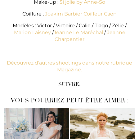
Make-up :
Si jolie by Anne-So
Coiffure :
Joakim Barbier Coiffeur Caen
Modèles : Victor / Victoire / Calie / Tiago / Zélie /
Marion Laisney
/
Jeanne Le Maréchal
/
Jeanne
Charpentier
_____
Découvrez d’autres shootings dans notre rubrique
Magazine.
SUIVRE:
VOUS POURRIEZ PEUT-ÊTRE AIMER :