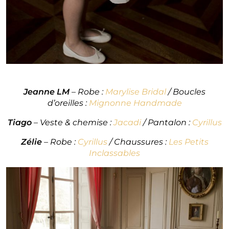
Jeanne LM
– Robe :
Marylise Bridal
/ Boucles
d’oreilles :
Mignonne Handmade
Tiago
– Veste & chemise :
Jacadi
/ Pantalon :
Cyrillus
Zélie
– Robe :
Cyrillus
/ Chaussures :
Les Petits
Inclassables