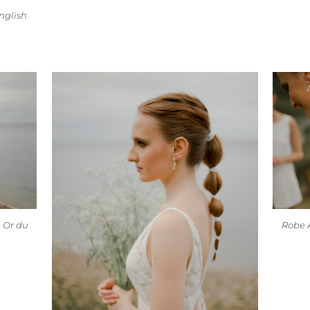
nglish
Robe A
e Or du