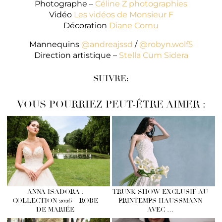
Photographe –
Céline Z photographies
Vidéo
Les vidéos de Monsieur F
Décoration
Diane Cornu
Mannequins
@andreajssd
/
@robyn.wolf5
Direction artistique –
Stella Cum Sidera
SUIVRE:
VOUS POURRIEZ PEUT-ÊTRE AIMER :
ANNA ISADORA :
TRUNK SHOW EXCLUSIF AU
COLLECTION 2026 – ROBE
PRINTEMPS HAUSSMANN
DE MARIÉE
AVEC …