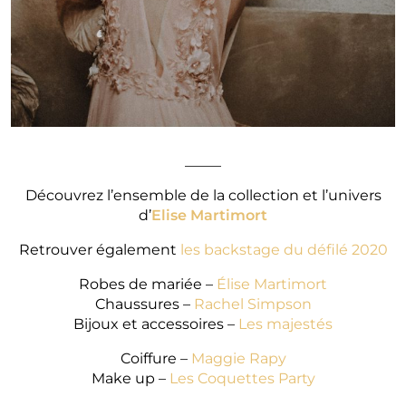
_____
Découvrez l’ensemble de la collection et l’univers
d’
Elise Martimort
Retrouver également
les backstage du défilé 2020
Robes de mariée –
Élise Martimort
Chaussures –
Rachel Simpson
Bijoux et accessoires –
Les majestés
Coiffure –
Maggie Rapy
Make up –
Les Coquettes Party