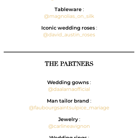
Tableware
:
@magnolias_on_silk
Iconic wedding roses
:
@david_austin_roses
THE PARTNERS
Wedding gowns
:
@daalarnaofficial
Man tailor brand
:
@faubourgsaintsulpice_mariage
Jewelry
:
@carlineavignon
Wedding rings
: