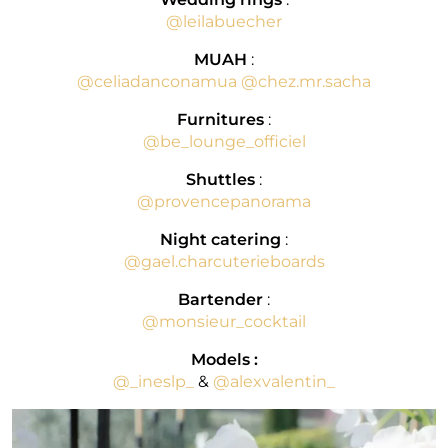
@leilabuecher
MUAH
:
@celiadanconamua
@chez.mr.sacha
Furnitures
:
@be_lounge_officiel
Shuttles
:
@provencepanorama
Night catering
:
@gael.charcuterieboards
Bartender
:
@monsieur_cocktail
Models :
@_ineslp_
&
@alexvalentin_