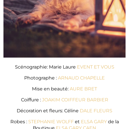
Scénographie: Marie Laure
EVENT ET VOUS
Photographe :
ARNAUD CHAPELLE
Mise en beauté:
AURE BRET
Coiffure :
JOAKIM COIFFEUR BARBIER
Décoration et fleurs: Céline
DALE FLEURS
Robes :
STEPHANIE WOLFF
et
ELSA GARY
de la
Boutique
ELSA GARY CAEN