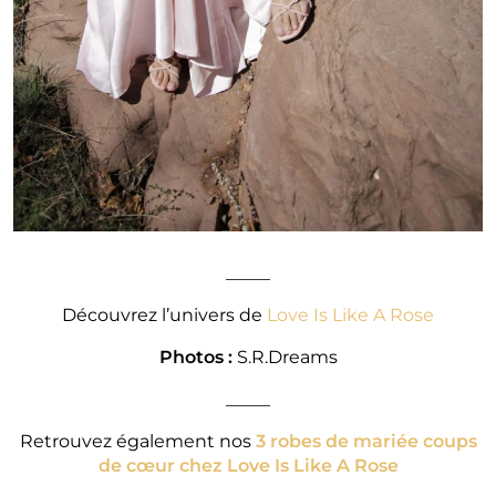
_____
Découvrez l’univers de
Love Is Like A Rose
Photos :
S.R.Dreams
_____
Retrouvez également nos
3 robes de mariée coups
de cœur chez Love Is Like A Rose