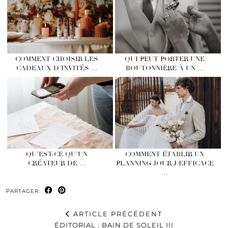
COMMENT CHOISIR LES
QUI PEUT PORTER UNE
CADEAUX D’INVITÉS …
BOUTONNIÈRE À UN …
QU’EST-CE QU’UN
COMMENT ÉTABLIR UN
CRÉATEUR DE …
PLANNING JOUR J EFFICACE
…
PARTAGER:
ARTICLE PRÉCÉDENT
ÉDITORIAL : BAIN DE SOLEIL III