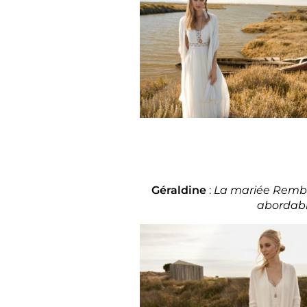
Géraldine
:
La mariée Rembo 
abordable