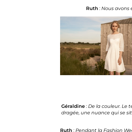
Ruth
:
Nous avons é
Géraldine
:
De la couleur. Le t
dragée, une nuance qui se sit
Ruth
:
Pendant la Fashion Week