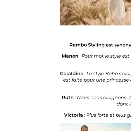
Rembo Styling est synonym
Manon
:
Pour moi, le style e
Géraldine
:
Le style Boho s’élo
est faite pour une princesse
Ruth
:
Nous nous éloignons de
dont l
Victoria
: P
lus forte et plus 