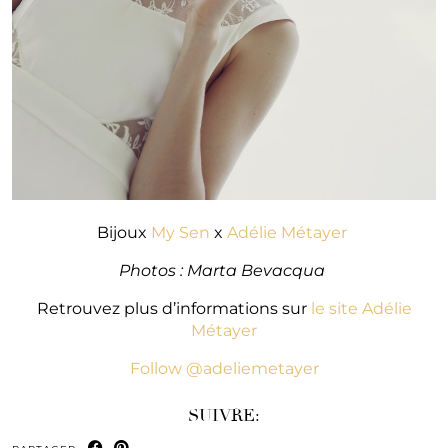
Bijoux
My Sen
x
Adélie Métayer
Photos : Marta Bevacqua
Retrouvez plus d’informations sur
le site Adélie
Métayer
Follow @adeliemetayer
SUIVRE: