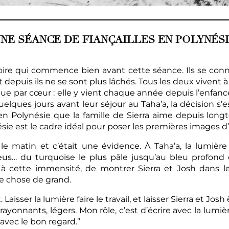
NE SÉANCE DE FIANÇAILLES EN POLYNÉS
toire qui commence bien avant cette séance. Ils se conn
epuis ils ne se sont plus lâchés. Tous les deux vivent à S
sque par cœur : elle y vient chaque année depuis l’enfanc
lques jours avant leur séjour au Taha’a, la décision s’e
en Polynésie que la famille de Sierra aime depuis longte
nésie est le cadre idéal pour poser les premières images 
é le matin et c’était une évidence. À Taha’a, la lumiè
eus… du turquoise le plus pâle jusqu’au bleu profond 
 à cette immensité, de montrer Sierra et Josh dans le
e chose de grand.
aisser la lumière faire le travail, et laisser Sierra et J
rayonnants, légers. Mon rôle, c’est d’écrire avec la lumiè
avec le bon regard.”