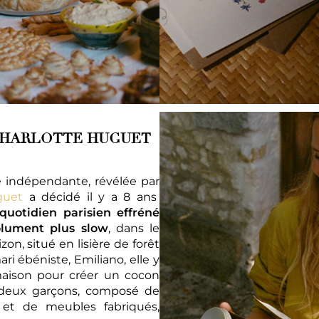
CHARLOTTE HUGUET
ste indépendante, révélée par
guet
a décidé il y a 8 ans
uotidien parisien effréné
olument plus slow
, dans le
izon, situé en lisière de forêt
i ébéniste, Emiliano, elle y
aison pour créer un cocon
 deux garçons, composé de
s et de meubles fabriqués,