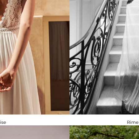
ise
Rime