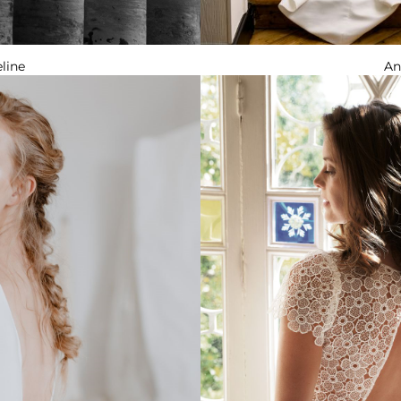
An
line