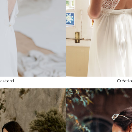
autard
Créati