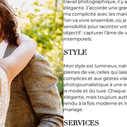
travail photographique, il y
élégante. J’accorde une gr
ma complicité avec les mar
l’on va vivre ensemble, où 
sensibilité pour raconter vo
objectif : capturer l’âme de 
intemporels.
STYLE
Mon style est lumineux, natu
pleines de vie, celles qui la
complices et aux gestes vra
photojournalistique à une e
la mode et du luxe. Chaqu
élégante, mais toujours aut
rendu à la fois moderne et i
mariage.
SERVICES