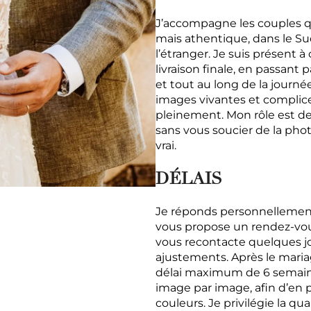
J’accompagne les couples qu
mais athentique, dans le Sud
l’étranger. Je suis présent 
livraison finale, en passant p
et tout au long de la journé
images vivantes et complice
pleinement. Mon rôle est d
sans vous soucier de la phot
vrai.
DÉLAIS
Je réponds personnellement
vous propose un rendez-vous
vous recontacte quelques jo
ajustements. Après le mariag
délai maximum de 6 semaine
image par image, afin d’en p
couleurs. Je privilégie la qua