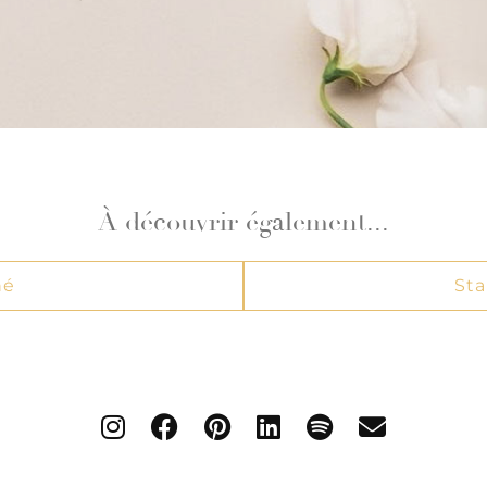
À découvrir également...
né
Sta