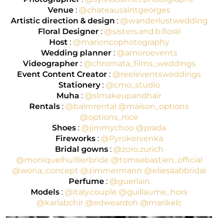
Venue
:
@chateausaintgeorges
Artistic direction & design
:
@wanderlustwedding
Floral Designer
:
@sisters.and.b.floral
Host
:
@marioncophotography
Wedding planner
:
@amoroevents
Videographer
:
@chromata_films_weddings
Event Content Creator
:
@reeleventsweddings
Stationery
:
@cmo_studio
Muha
:
@slmakeupandhair
Rentals
:
@balmrental
@maison_options
@options_nice
Shoes
:
@jimmychoo
@prada
Fireworks
:
@Pyrokervenka
Bridal gowns
:
@zoro.zurich
@moniquelhuillierbride
@tomsebastien_official
@wona_concept
@zimmermann
@eliesaabbridal
Perfume
:
@guerlain
Models
:
@italy.couple
@guillaume_hora
@karlabchir
@edweardoh
@marikelc