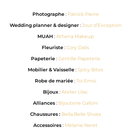
Photographe
:
Patrick Pierre
Wedding planner & designer
:
Jour d’Exception
MUAH
:
Athena Makeup
Fleuriste
:
Cory Dalis
Papeterie
:
Gentille Papeterie
Mobilier & Vaisselle
:
Spicy Bites
Robe de mariée
:
Toi Emoi
Bijoux
:
Atelier Lilac
Alliances
:
Bijouterie Galloni
Chaussures :
Bella Belle Shoes
Accessoires
:
Mélanie Neret