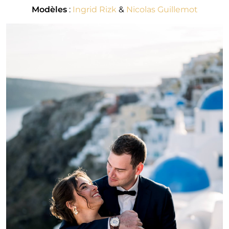
Modèles
:
Ingrid Rizk
&
Nicolas Guillemot