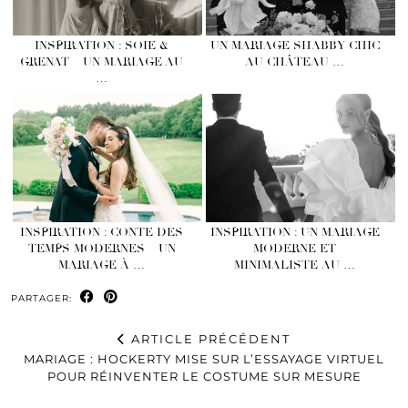
INSPIRATION : SOIE &
UN MARIAGE SHABBY CHIC
GRENAT – UN MARIAGE AU
AU CHÂTEAU …
…
INSPIRATION : CONTE DES
INSPIRATION : UN MARIAGE
TEMPS MODERNES – UN
MODERNE ET
MARIAGE À …
MINIMALISTE AU …
PARTAGER:
ARTICLE PRÉCÉDENT
MARIAGE : HOCKERTY MISE SUR L’ESSAYAGE VIRTUEL
POUR RÉINVENTER LE COSTUME SUR MESURE