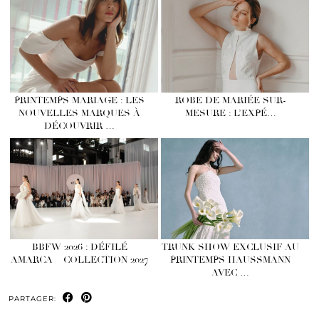
PRINTEMPS MARIAGE : LES
ROBE DE MARIÉE SUR-
NOUVELLES MARQUES À
MESURE : L’EXPÉ…
DÉCOUVRIR …
BBFW 2026 : DÉFILÉ
TRUNK SHOW EXCLUSIF AU
AMARCA – COLLECTION 2027
PRINTEMPS HAUSSMANN
AVEC …
PARTAGER: