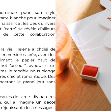
, renommée pour son style
u carte blanche pour imaginer
 naissance : les deux univers
t “carte” se révèle d’ailleurs
e de cette collaboration
 la vie, Helena a choisi de
r
en version sacrée, avec des
limant le papier haut de
 mot “amour”, évoquant un
vres, le modèle nous plonge
 très chic et romantique. Des
nceront le grand jour sans
cartes de tarots divinatoires
te, qui a imaginé
un décor
s réjouissant des messages :